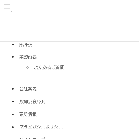
コ
ナ
ン
ビ
テ
ゲ
ン
ー
HOME
サイトマップ
ツ
シ
へ
ョ
ス
ン
HOME
キ
に
ッ
移
業務内容
プ
動
よくあるご質問
会社案内
お問い合わせ
更新情報
プライバシーポリシー